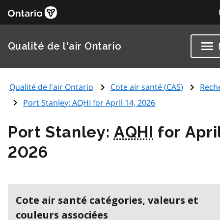
Qualité de l'air Ontario
Qualité de l'air Ontario
Cote air santé (
CAS
)
Rech
Port Stanley:
AQHI
for April 14, 2026
Port Stanley:
AQHI
for April
2026
Cote air santé catégories, valeurs et
couleurs associées