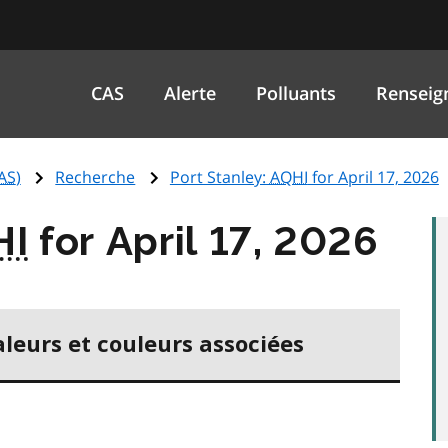
CAS
Alerte
Polluants
Renseig
AS
)
Recherche
Port Stanley:
AQHI
for April 17, 2026
HI
for April 17, 2026
aleurs et couleurs associées