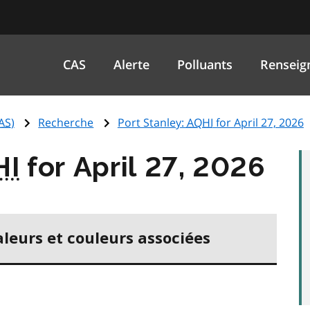
CAS
Alerte
Polluants
Renseig
AS
)
Recherche
Port Stanley:
AQHI
for April 27, 2026
HI
for April 27, 2026
aleurs et couleurs associées