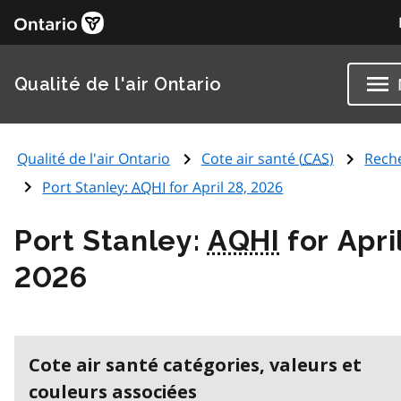
Qualité de l'air Ontario
Qualité de l'air Ontario
Cote air santé (
CAS
)
Rech
Port Stanley:
AQHI
for April 28, 2026
Port Stanley:
AQHI
for Apri
2026
Cote air santé catégories, valeurs et
couleurs associées