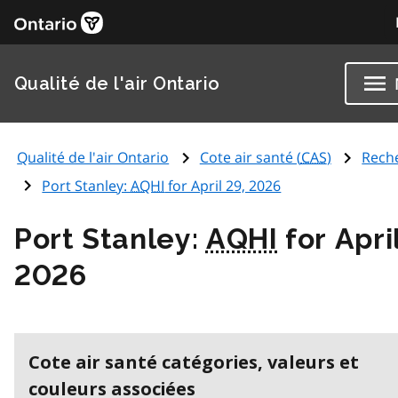
Qualité de l'air Ontario
Qualité de l'air Ontario
Cote air santé (
CAS
)
Rech
Port Stanley:
AQHI
for April 29, 2026
Port Stanley:
AQHI
for Apri
2026
Cote air santé catégories, valeurs et
couleurs associées