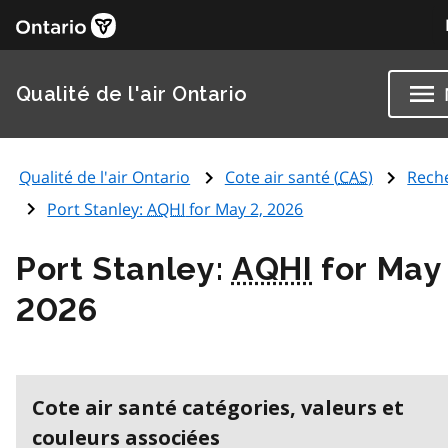
Qualité de l'air Ontario
Qualité de l'air Ontario
Cote air santé (
CAS
)
Rech
Port Stanley:
AQHI
for May 2, 2026
Port Stanley:
AQHI
for May 
2026
Cote air santé catégories, valeurs et
couleurs associées