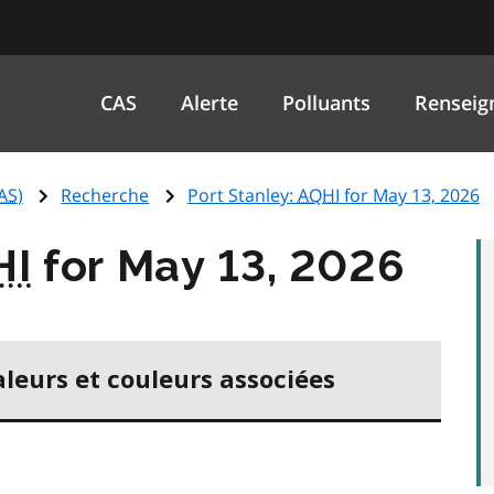
CAS
Alerte
Polluants
Renseig
AS
)
Recherche
Port Stanley:
AQHI
for May 13, 2026
HI
for May 13, 2026
aleurs et couleurs associées