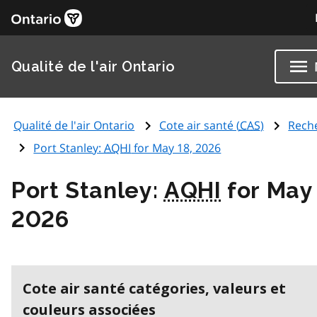
Qualité de l'air Ontario
Qualité de l'air Ontario
Cote air santé (
CAS
)
Rech
Port Stanley:
AQHI
for May 18, 2026
Port Stanley:
AQHI
for May 
2026
Cote air santé catégories, valeurs et
couleurs associées