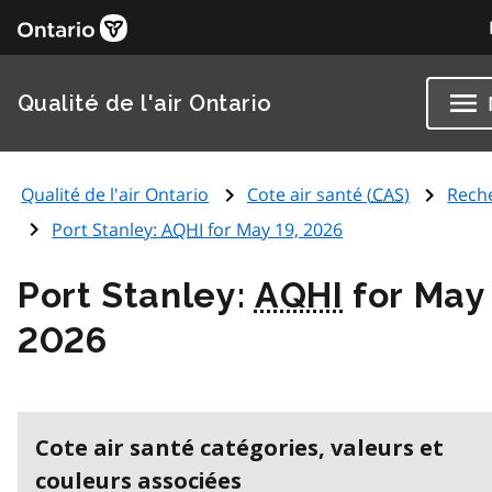
Qualité de l'air Ontario
Qualité de l'air Ontario
Cote air santé (
CAS
)
Rech
Port Stanley:
AQHI
for May 19, 2026
Port Stanley:
AQHI
for May 
2026
Cote air santé catégories, valeurs et
couleurs associées