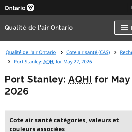
Qualité de l'air Ontario
Qualité de l'air Ontario
Cote air santé (
CAS
)
Rech
Port Stanley:
AQHI
for May 22, 2026
Port Stanley:
AQHI
for May
2026
Cote air santé catégories, valeurs et
couleurs associées