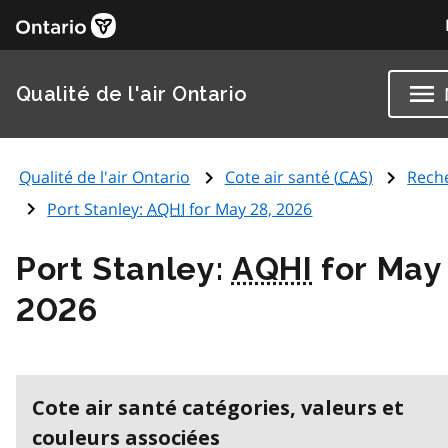
Qualité de l'air Ontario
Qualité de l'air Ontario
Cote air santé (
CAS
)
Rech
Port Stanley:
AQHI
for May 28, 2026
Port Stanley:
AQHI
for May
2026
Cote air santé catégories, valeurs et
couleurs associées