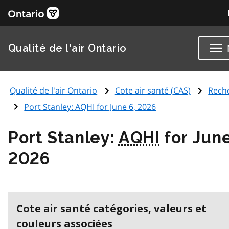
Qualité de l'air Ontario
Qualité de l'air Ontario
Cote air santé (
CAS
)
Rech
Port Stanley:
AQHI
for June 6, 2026
Port Stanley:
AQHI
for June
2026
Cote air santé catégories, valeurs et
couleurs associées