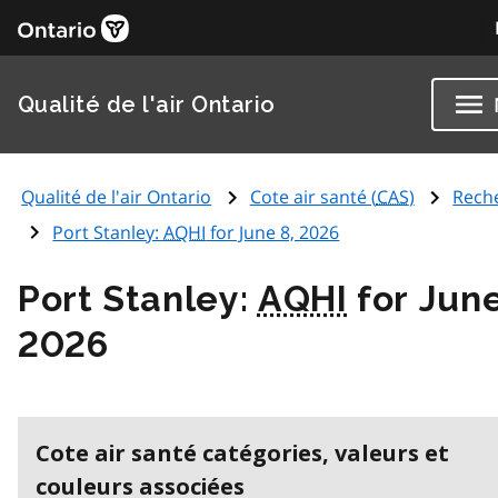
Qualité de l'air Ontario
Qualité de l'air Ontario
Cote air santé (
CAS
)
Rech
Port Stanley:
AQHI
for June 8, 2026
Port Stanley:
AQHI
for June
2026
Cote air santé catégories, valeurs et
couleurs associées