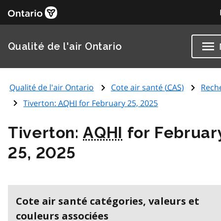
Qualité de l'air Ontario
Qualité de l'air Ontario
Cote air santé (
CAS
)
Rech
Tiverton:
AQHI
for February 25, 2025
Tiverton:
AQHI
for Februar
25, 2025
Cote air santé catégories, valeurs et
couleurs associées