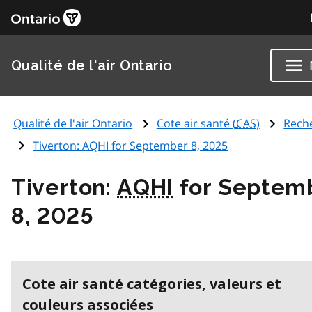
Qualité de l'air Ontario
Qualité de l'air Ontario
Cote air santé (
CAS
)
Rech
Tiverton:
AQHI
for September 8, 2025
Tiverton:
AQHI
for Septem
8, 2025
Cote air santé catégories, valeurs et
couleurs associées