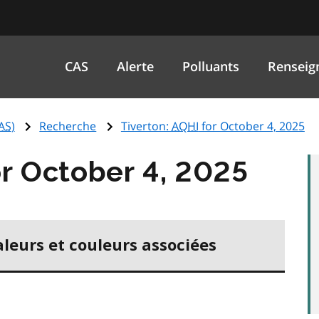
CAS
Alerte
Polluants
Renseig
AS
)
Recherche
Tiverton:
AQHI
for October 4, 2025
r October 4, 2025
aleurs et couleurs associées