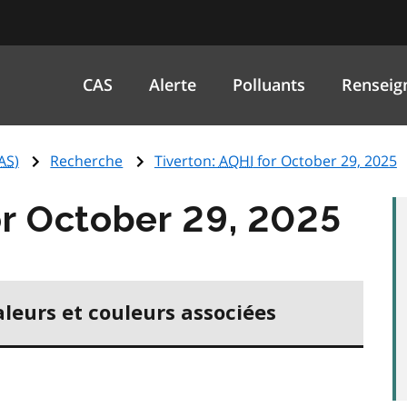
CAS
Alerte
Polluants
Renseig
AS
)
Recherche
Tiverton:
AQHI
for October 29, 2025
r October 29, 2025
aleurs et couleurs associées