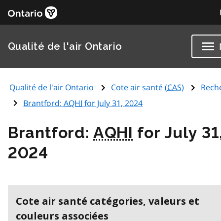
Qualité de l'air Ontario
Qualité de l'air Ontario
Cote air santé (
CAS
)
Rech
Brantford:
AQHI
for July 31, 2024
Brantford:
AQHI
for July 31
2024
Cote air santé catégories, valeurs et
couleurs associées