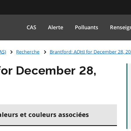
CAS
Alerte
Polluants
Renseig
AS
)
Recherche
Brantford:
AQHI
for December 28, 2
or December 28,
aleurs et couleurs associées