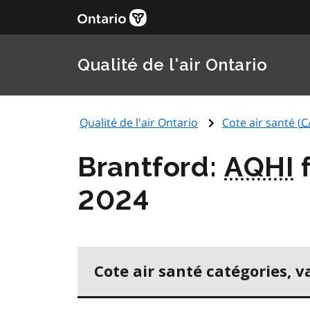
Qualité de l'air Ontario
Qualité de l'air Ontario
Cote air santé (
C
Brantford:
AQHI
f
2024
Cote air santé catégories, v