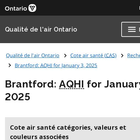
Qualité de l'air Ontario
Qualité de l'air Ontario
Cote air santé (
CAS
)
Rech
Brantford:
AQHI
for January 3, 2025
Brantford:
AQHI
for Januar
2025
Cote air santé catégories, valeurs et
couleurs associées