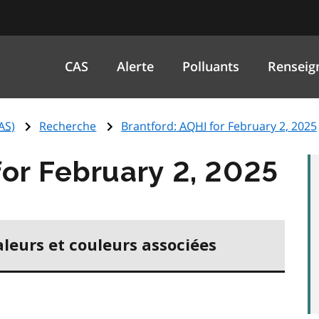
CAS
Alerte
Polluants
Renseig
AS
)
Recherche
Brantford:
AQHI
for February 2, 2025
or February 2, 2025
aleurs et couleurs associées