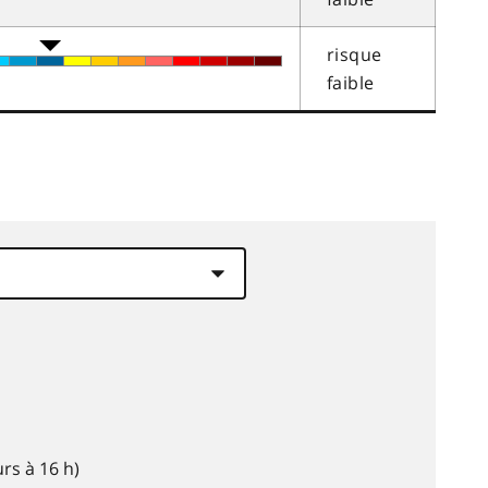
risque
faible
rs à 16 h)