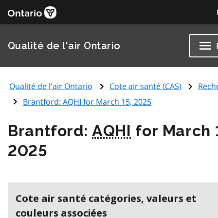
Qualité de l'air Ontario
Qualité de l'air Ontario
Cote air santé (
CAS
)
Rech
Brantford:
AQHI
for March 15, 2025
Brantford:
AQHI
for March 
2025
Cote air santé catégories, valeurs et
couleurs associées