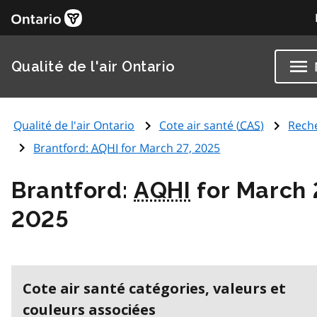
Qualité de l'air Ontario
Qualité de l'air Ontario
Cote air santé (
CAS
)
Rech
Brantford:
AQHI
for March 27, 2025
Brantford:
AQHI
for March 
2025
Cote air santé catégories, valeurs et
couleurs associées