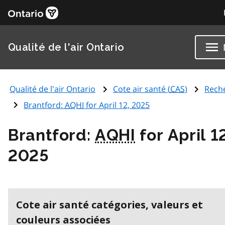
Qualité de l'air Ontario
Qualité de l'air Ontario
Cote air santé (
CAS
)
Rech
Brantford:
AQHI
for April 12, 2025
Brantford:
AQHI
for April 1
2025
Cote air santé catégories, valeurs et
couleurs associées