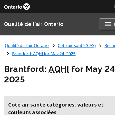
Qualité de l'air Ontario
Qualité de l'air Ontario
Cote air santé (
CAS
)
Rech
Brantford:
AQHI
for May 24, 2025
Brantford:
AQHI
for May 24
2025
Cote air santé catégories, valeurs et
couleurs associées