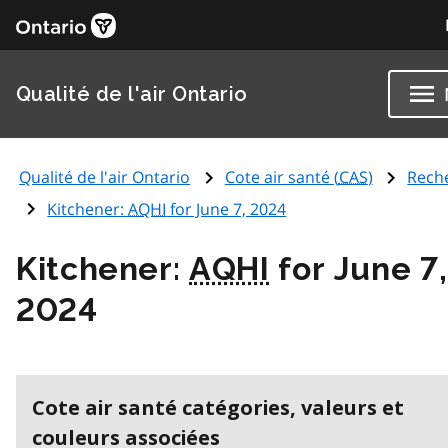
Qualité de l'air Ontario
Qualité de l'air Ontario
Cote air santé (
CAS
)
Rech
Kitchener:
AQHI
for June 7, 2024
Kitchener:
AQHI
for June 7,
2024
Cote air santé catégories, valeurs et
couleurs associées