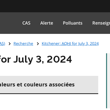
CAS
Alerte
Polluants
Renseig
AS
)
Recherche
Kitchener:
AQHI
for July 3, 2024
or July 3, 2024
aleurs et couleurs associées