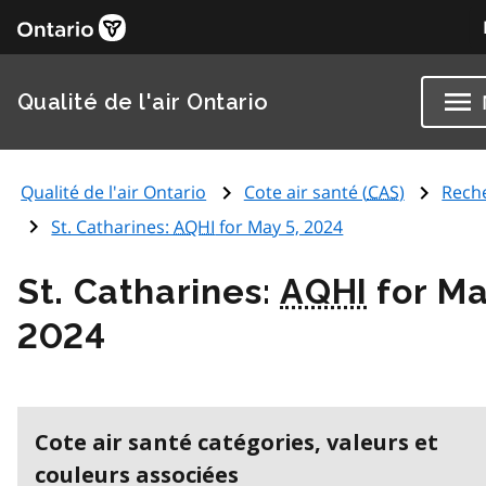
Qualité de l'air Ontario
Qualité de l'air Ontario
Cote air santé (
CAS
)
Rech
St. Catharines:
AQHI
for May 5, 2024
St. Catharines:
AQHI
for Ma
2024
Cote air santé catégories, valeurs et
couleurs associées