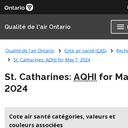
Qualité de l'air Ontario
Qualité de l'air Ontario
Cote air santé (
CAS
)
Rech
St. Catharines:
AQHI
for May 7, 2024
St. Catharines:
AQHI
for Ma
2024
Cote air santé catégories, valeurs et
couleurs associées