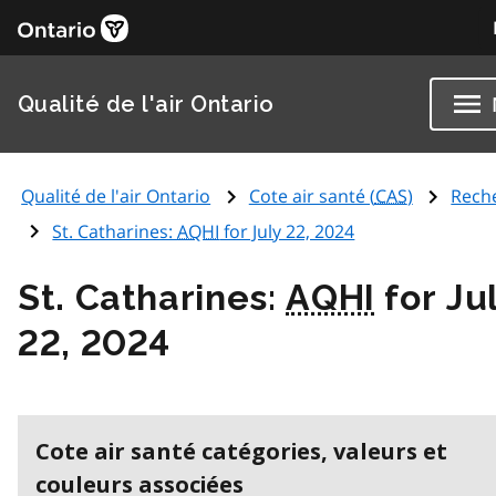
Qualité de l'air Ontario
Qualité de l'air Ontario
Cote air santé (
CAS
)
Rech
St. Catharines:
AQHI
for July 22, 2024
St. Catharines:
AQHI
for Ju
22, 2024
Cote air santé catégories, valeurs et
couleurs associées