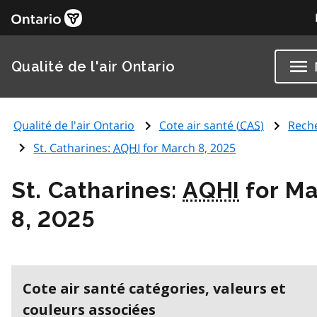
Qualité de l'air Ontario
Qualité de l'air Ontario
Cote air santé (
CAS
)
Rech
St. Catharines:
AQHI
for March 8, 2025
St. Catharines:
AQHI
for Ma
8, 2025
Cote air santé catégories, valeurs et
couleurs associées