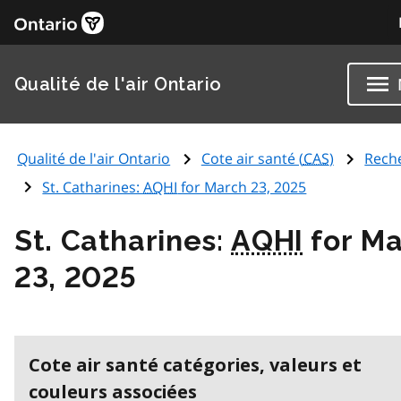
Qualité de l'air Ontario
Qualité de l'air Ontario
Cote air santé (
CAS
)
Rech
St. Catharines:
AQHI
for March 23, 2025
St. Catharines:
AQHI
for Ma
23, 2025
Cote air santé catégories, valeurs et
couleurs associées