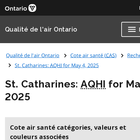
Qualité de l'air Ontario
Qualité de l'air Ontario
Cote air santé (
CAS
)
Rech
St. Catharines:
AQHI
for May 4, 2025
St. Catharines:
AQHI
for Ma
2025
Cote air santé catégories, valeurs et
couleurs associées