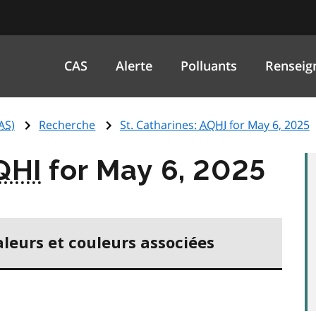
CAS
Alerte
Polluants
Renseig
AS
)
Recherche
St. Catharines:
AQHI
for May 6, 2025
QHI
for May 6, 2025
aleurs et couleurs associées