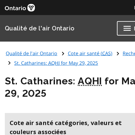
Qualité de l'air Ontario
Qualité de l'air Ontario
Cote air santé (
CAS
)
Rech
St. Catharines:
AQHI
for May 29, 2025
St. Catharines:
AQHI
for M
29, 2025
Cote air santé catégories, valeurs et
couleurs associées