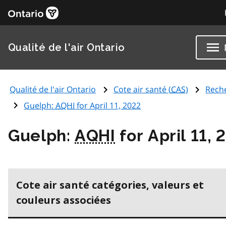
Qualité de l'air Ontario
Qualité de l'air Ontario
Cote air santé (
CAS
)
Rech
Guelph:
AQHI
for April 11, 2022
Guelph:
AQHI
for April 11, 
Cote air santé catégories, valeurs et
couleurs associées