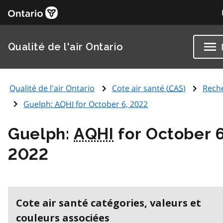
Qualité de l'air Ontario
Qualité de l'air Ontario
Cote air santé (
CAS
)
Rech
Guelph:
AQHI
for October 6, 2022
Guelph:
AQHI
for October 6
2022
Cote air santé catégories, valeurs et
couleurs associées