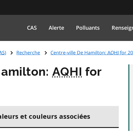
CAS
Alerte
Polluants
Renseig
AS
)
Recherche
Centre-ville De Hamilton:
AQHI
for 2
Hamilton:
AQHI
for
aleurs et couleurs associées