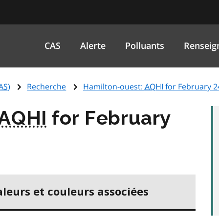
CAS
Alerte
Polluants
Renseig
AS
)
Recherche
Hamilton-ouest:
AQHI
for February 2
AQHI
for February
aleurs et couleurs associées