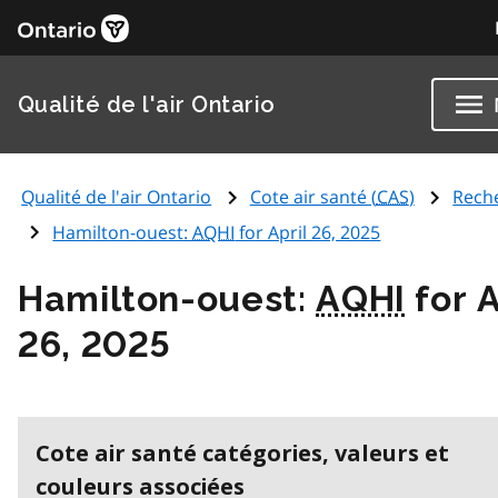
Qualité de l'air Ontario
Qualité de l'air Ontario
Cote air santé (
CAS
)
Rech
Hamilton-ouest:
AQHI
for April 26, 2025
Hamilton-ouest:
AQHI
for A
26, 2025
Cote air santé catégories, valeurs et
couleurs associées