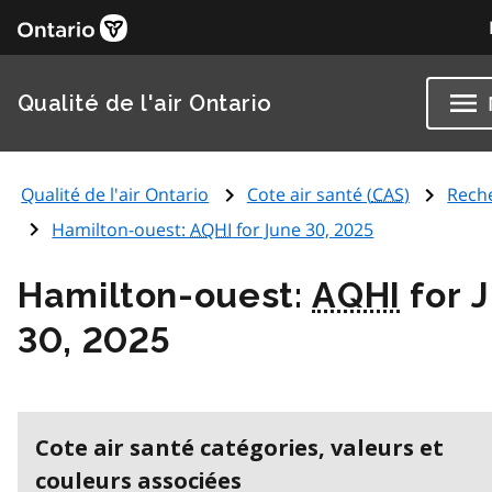
Qualité de l'air Ontario
Qualité de l'air Ontario
Cote air santé (
CAS
)
Rech
Hamilton-ouest:
AQHI
for June 30, 2025
Hamilton-ouest:
AQHI
for 
30, 2025
Cote air santé catégories, valeurs et
couleurs associées