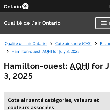
Qualité de l'air Ontario
Qualité de l'air Ontario
Cote air santé (
CAS
)
Rech
Hamilton-ouest:
AQHI
for July 3, 2025
Hamilton-ouest:
AQHI
for J
3, 2025
Cote air santé catégories, valeurs et
couleurs associées