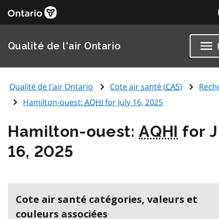
Qualité de l'air Ontario
Qualité de l'air Ontario
Cote air santé (
CAS
)
Rech
Hamilton-ouest:
AQHI
for July 16, 2025
Hamilton-ouest:
AQHI
for J
16, 2025
Cote air santé catégories, valeurs et
couleurs associées