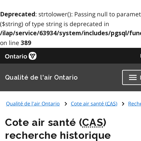
: strtolower(): Passing null to parame
Deprecated
($string) of type string is deprecated in
/ilap/service/63934/system/includes/pgsql/fun
on line
389
Qualité de l'air Ontario
Qualité de l'air Ontario
Cote air santé (
CAS
)
Rech
Cote air santé (
CAS
)
recherche historique