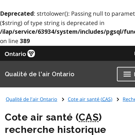
: strtolower(): Passing null to parame
Deprecated
($string) of type string is deprecated in
/ilap/service/63934/system/includes/pgsql/fun
on line
389
Qualité de l'air Ontario
Qualité de l'air Ontario
Cote air santé (
CAS
)
Rech
Cote air santé (
CAS
)
recherche historique