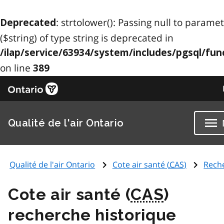
: strtolower(): Passing null to parame
Deprecated
($string) of type string is deprecated in
/ilap/service/63934/system/includes/pgsql/fun
on line
389
Qualité de l'air Ontario
Qualité de l'air Ontario
Cote air santé (
CAS
)
Rech
Cote air santé (
CAS
)
recherche historique