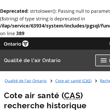
: strtolower(): Passing null to parame
Deprecated
($string) of type string is deprecated in
/ilap/service/63934/system/includes/pgsql/fun
on line
389
Qualité de l'air Ontario
Qualité de l'air Ontario
Cote air santé (
CAS
)
Rech
Cote air santé (
CAS
)
recherche historique