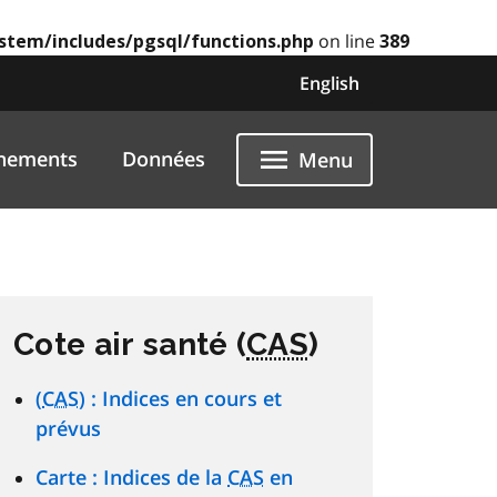
on line
ystem/includes/pgsql/functions.php
389
English
nements
Données
Menu
Cote air santé (
CAS
)
(
CAS
) : Indices en cours et
prévus
Carte : Indices de la
CAS
en