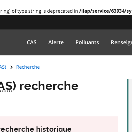
tring) of type string is deprecated in
/ilap/service/63934/s
CAS
Alerte
Polluants
Renseig
AS
)
Recherche
AS
) recherche
 recherche historique