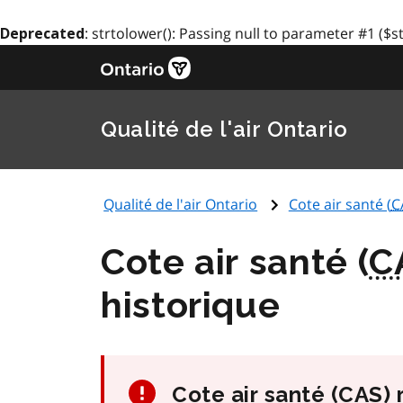
: strtolower(): Passing null to parameter #1 ($s
Deprecated
Qualité de l'air Ontario
Qualité de l'air Ontario
Cote air santé (
C
Cote air santé (
C
historique
Cote air santé (
CAS
)