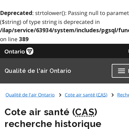
: strtolower(): Passing null to parame
Deprecated
($string) of type string is deprecated in
/ilap/service/63934/system/includes/pgsql/fun
on line
389
Qualité de l'air Ontario
Qualité de l'air Ontario
Cote air santé (
CAS
)
Rech
Cote air santé (
CAS
)
recherche historique