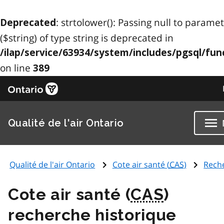
: strtolower(): Passing null to parame
Deprecated
($string) of type string is deprecated in
/ilap/service/63934/system/includes/pgsql/fun
on line
389
Qualité de l'air Ontario
Qualité de l'air Ontario
Cote air santé (
CAS
)
Rech
Cote air santé (
CAS
)
recherche historique